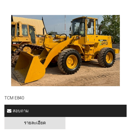
TCM E840
สอบถาม
รายละเอียด