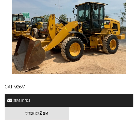
CAT 926M
สอบถาม
รายละเอียด