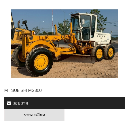
MITSUBISHI MG300
สอบถาม
รายละเอียด