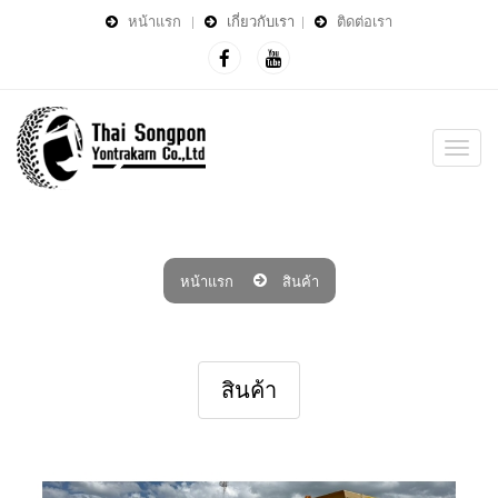
หน้าแรก
|
เกี่ยวกับเรา
|
ติดต่อเรา
หน้าแรก
สินค้า
สินค้า