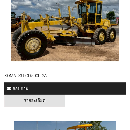
KOMATSU GD500R-2A
สอบถาม
รายละเอียด